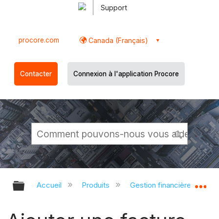
Support
procore.com
Canada (Français)
Contacter
Connexion à l'application Procore
Développer/réduire la hiérarchie g
Dé
Accueil
Produits
Gestion financière du porte