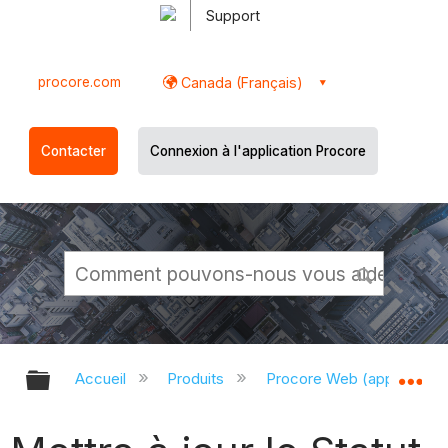
Support
procore.com
Canada (Français)
Contacter
Connexion à l'application Procore
Développer/réduire la hiérarchie g
Dé
Accueil
Produits
Procore Web (app.proco