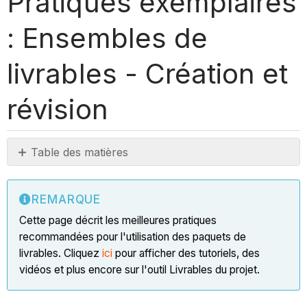
Pratiques exemplaires
: Ensembles de
livrables - Création et
révision
Table des matières
Remarque
Introduction
REMARQUE
Étape
Cette page décrit les meilleures pratiques
1
recommandées pour l'utilisation des paquets de
:
livrables. Cliquez
ici
pour afficher des tutoriels, des
Créer
vidéos et plus encore sur l'outil Livrables du projet.
des
paquets