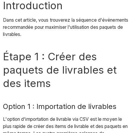
de
Introduction
livrables
et
Dans cet article, vous trouverez la séquence d'événements
des
recommandée pour maximiser l'utilisation des paquets de
items
livrables.
Option
1
Étape 1 : Créer des
:
Importation
paquets de livrables et
de
livrables
des items
Option
2
:
Créer
Option 1 : Importation de livrables
manuellement
des
L'option d'importation de livrable via CSV est le moyen le
packages
plus rapide de créer des items de livrable et des paquets en