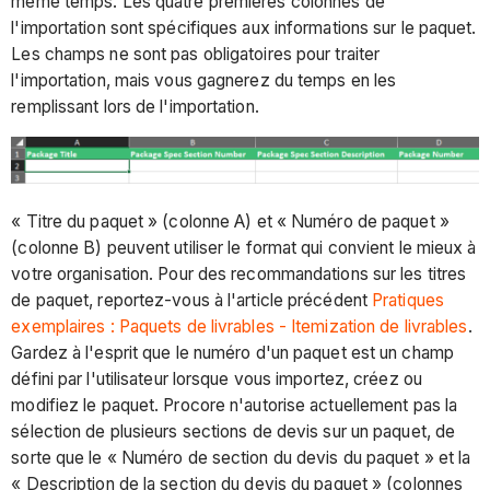
même temps. Les quatre premières colonnes de
Étape
l'importation sont spécifiques aux informations sur le paquet.
2
Les champs ne sont pas obligatoires pour traiter
:
l'importation, mais vous gagnerez du temps en les
(Facultatif)
remplissant lors de l'importation.
Gérer
la
numérotation
des
items
« Titre du paquet » (colonne A) et « Numéro de paquet »
de
(colonne B) peuvent utiliser le format qui convient le mieux à
livrable
votre organisation. Pour des recommandations sur les titres
dans
de paquet, reportez-vous à l'article précédent
Pratiques
un
exemplaires : Paquets de livrables - Itemization de livrables
.
paquet
Gardez à l'esprit que le numéro d'un paquet est un champ
Étape
défini par l'utilisateur lorsque vous importez, créez ou
3
modifiez le paquet. Procore n'autorise actuellement pas la
:
sélection de plusieurs sections de devis sur un paquet, de
Modifier
sorte que le « Numéro de section du devis du paquet » et la
en
« Description de la section du devis du paquet » (colonnes