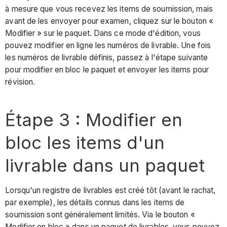
6
à mesure que vous recevez les items de soumission, mais
:
avant de les envoyer pour examen, cliquez sur le bouton «
Rôle
Modifier » sur le paquet. Dans ce mode d'édition, vous
d'approbateur
pouvez modifier en ligne les numéros de livrable. Une fois
-
les numéros de livrable définis, passez à l'étape suivante
Examen
pour modifier en bloc le paquet et envoyer les items pour
du
révision.
paquet
et
réponse
Étape 3 : Modifier en
Suivant
bloc les items d'un
dans
cette
livrable dans un paquet
série
Voir
également
Lorsqu'un registre de livrables est créé tôt (avant le rachat,
par exemple), les détails connus dans les items de
soumission sont généralement limités. Via le bouton «
Modifier en bloc » dans un paquet de livrables, vous pouvez