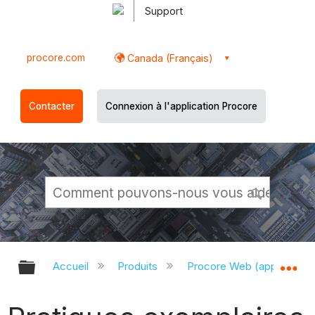
Support
procore.com
Canada (Français)
Contacter
Connexion à l'application Procore
Développer/réduire la hiérarchie g
Dé
Accueil
Produits
Procore Web (app.proco