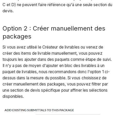
bloc
C et D) ne peuvent faire référence qu'à une seule section du
les
devis.
items
d'un
Option 2 : Créer manuellement des
livrable
dans
packages
un
paquet
Si vous avez utilisé le Créateur de livrables ou venez de
créer des items de livrable manuellement, vous pouvez
Étape
toujours les ajouter dans des paquets comme étape de suivi.
4
Il n'y a pas de moyen d'ajouter en bloc des livrables à un
:
paquet de livrables, nous recommandons donc l'option 1 ci-
Initier
dessus dans la mesure du possible. Si vous choisissez de
les
créer manuellement des packages, vous pouvez filtrer par
flux
une section de devis spécifique pour affiner les sélections
de
disponibles.
travail
et
résumer