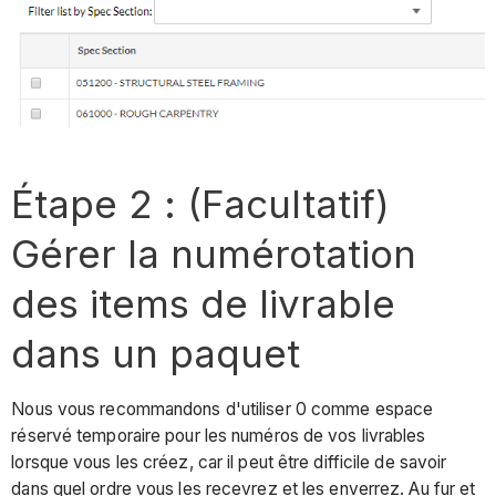
les
notifications
par
courriel
Remarque
Étape
5
Étape 2 : (Facultatif)
:
Rôle
Gérer la numérotation
de
l'expéditeur
des items de livrable
-
Examen
dans un paquet
du
paquet
Nous vous recommandons d'utiliser 0 comme espace
et
réservé temporaire pour les numéros de vos livrables
réponse
lorsque vous les créez, car il peut être difficile de savoir
Étape
dans quel ordre vous les recevrez et les enverrez. Au fur et