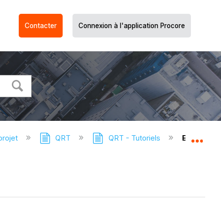
Contacter
Connexion à l'application Procore
projet
QRT
QRT - Tutoriels
Exporter 
Dév