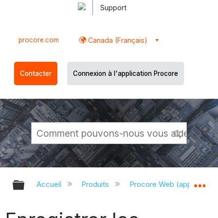
Support
procore.com
Canada (Français)
Contacter
Connexion à l'application Procore
Développer/réduire la hiérarchie g
Dé
Accueil
Produits
Procore Web (app.proco