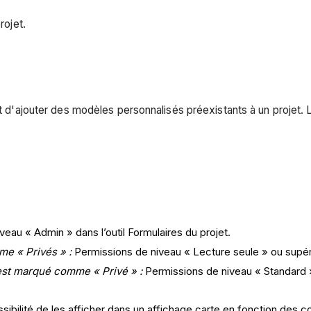
rojet.
 et d'ajouter des modèles personnalisés préexistants à un projet
eau « Admin » dans l’outil Formulaires du projet.
me « Privés » :
Permissions de niveau « Lecture seule » ou supérie
est marqué comme « Privé » :
Permissions de niveau « Standard » 
ssibilité de les afficher dans un affichage carte en fonction des