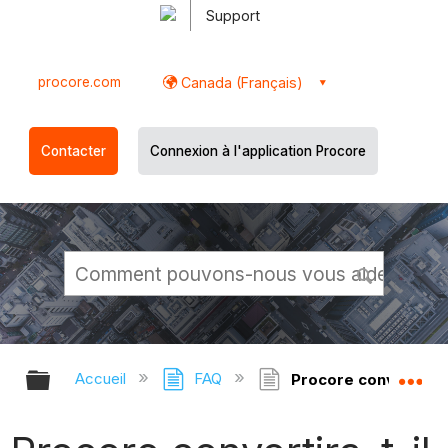
Support
procore.com
Canada (Français)
Contacter
Connexion à l'application Procore
Développer/réduire la hiérarchie g
Dé
Accueil
FAQ
Procore convertira-t