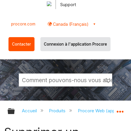
Support
procore.com
Canada (Français)
Contacter
Connexion à l'application Procore
Développer/réduire la hiérarchie g
Dé
Accueil
Produits
Procore Web (app.proco