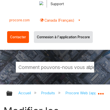
Support
procore.com
Canada (Français)
Contacter
Connexion à l'application Procore
Développer/réduire la hiérarchie g
Dé
Accueil
Produits
Procore Web (app.proco