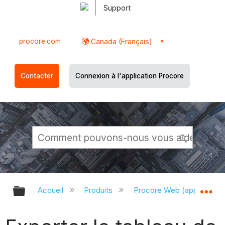
Support
procore.com
Canada (Français)
Contacter
Connexion à l'application Procore
Développer/réduire la hiérarchie g
Dé
Accueil
Produits
Procore Web (app.proco