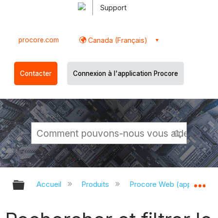
Support
procore.com
Canada (Français)
Contacter
Connexion à l'application Procore
Développer/réduire la hiérarchie g
Dé
Accueil
Produits
Procore Web (app.proco