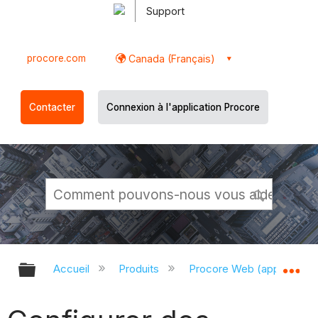
Support
procore.com
Canada (Français)
Contacter
Connexion à l'application Procore
Développer/réduire la hiérarchie g
Dé
Accueil
Produits
Procore Web (app.proco