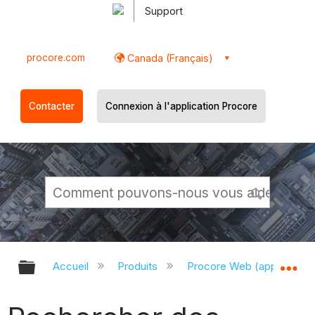
Support
procore.com
Canada (Français)
Contacter
Connexion à l'application Procore
Développer/réduire la hiérarchie g
Dé
Accueil
Produits
Procore Web (app.proco