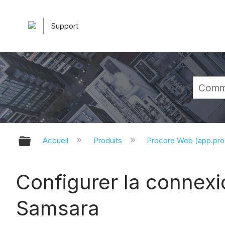
Support
Développer/réduire la hiérarchie 
Accueil
Produits
Procore Web (app.pr
Configurer la connexi
Samsara