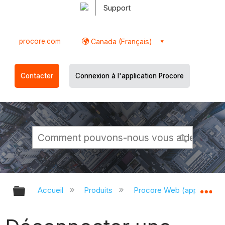
Support
procore.com
Canada (Français)
Contacter
Connexion à l'application Procore
Développer/réduire la hiérarchie g
Dé
Accueil
Produits
Procore Web (app.proco