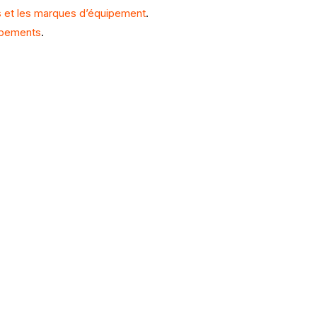
es et les marques d’équipement
.
uipements
.