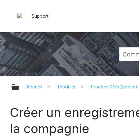
Support
Développer/réduire la hiérarchie 
Accueil
Produits
Procore Web (app.pr
Créer un enregistrem
la compagnie