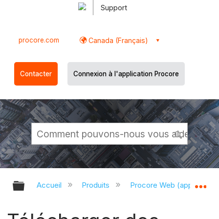
Support
procore.com
Canada (Français)
Contacter
Connexion à l'application Procore
Développer/réduire la hiérarchie g
Dé
Accueil
Produits
Procore Web (app.proco