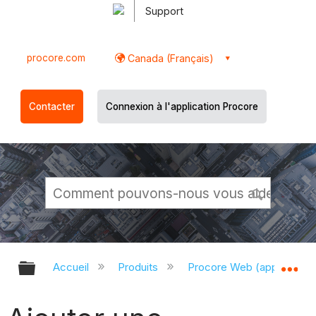
Support
procore.com
Canada (Français)
Contacter
Connexion à l'application Procore
Développer/réduire la hiérarchie g
Dé
Accueil
Produits
Procore Web (app.proco