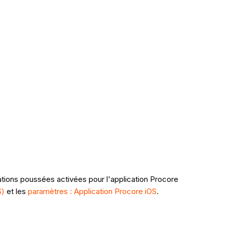
fications poussées activées pour l'application Procore
S)
et les
paramètres : Application Procore iOS
.