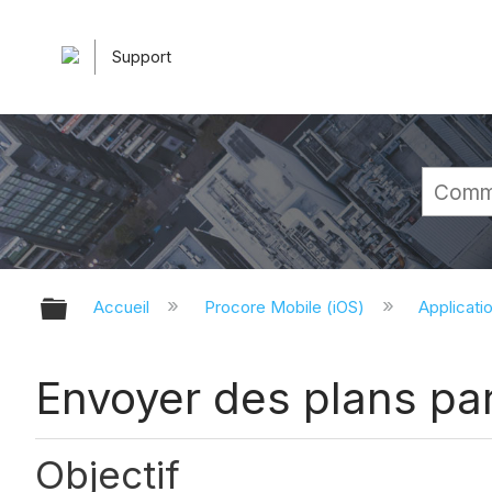
Support
Développer/réduire la hiérarchie 
Accueil
Procore Mobile (iOS)
Applicati
Envoyer des plans par
Objectif