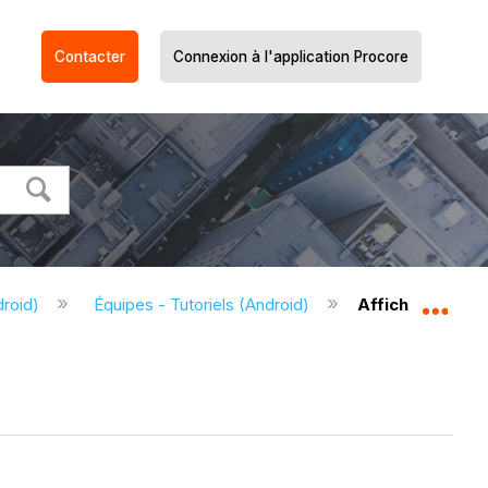
Contacter
Connexion à l'application Procore
droid)
Équipes - Tutoriels (Android)
Afficher une éq
Dév