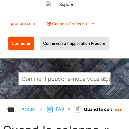
Support
procore.com
Canada (Français)
Contacter
Connexion à l'application Procore
Développer/réduire la hiérarchie g
Dé
Accueil
FAQ
Quand la colonne « S