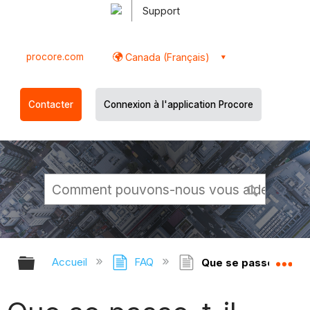
Support
procore.com
Canada (Français)
Contacter
Connexion à l'application Procore
Développer/réduire la hiérarchie g
Dé
Accueil
FAQ
Que se passe-t-il lor