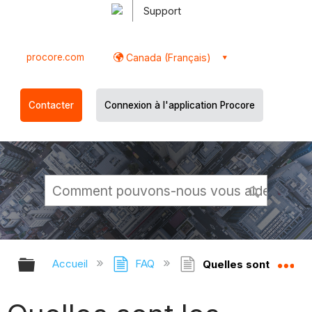
Support
procore.com
Canada (Français)
Contacter
Connexion à l'application Procore
Développer/réduire la hiérarchie g
Dé
Accueil
FAQ
Quelles sont les op