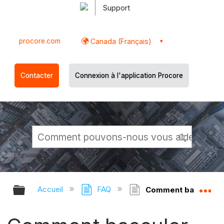
Support
procore.com
Canada (Français)
Contacter
Connexion à l'application Procore
Développer/réduire la hiérarchie g
Dé
Accueil
FAQ
Comment basculer ent