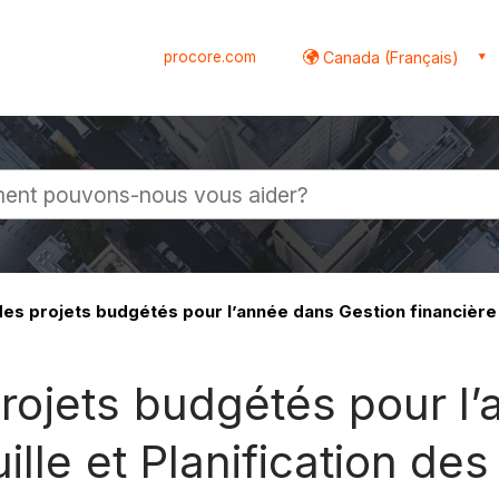
procore.com
Canada (Français)
globale
s projets budgétés pour l’année dans Gestion financière d
rojets budgétés pour l
ille et Planification de