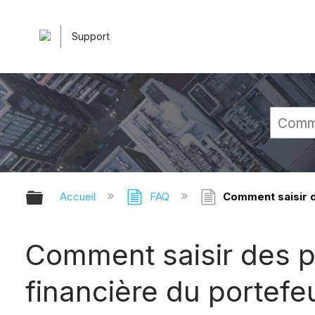
Support
Développer/réduire la hiérarchie 
Accueil
FAQ
Comment saisir de
Comment saisir des p
financière du portefeu