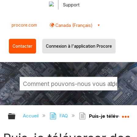
Support
procore.com
Canada (Français)
Contacter
Connexion à l'application Procore
Développer/réduire la hiérarchie g
Dé
Accueil
FAQ
Puis-je téléverser d