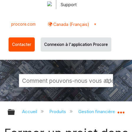
Support
procore.com
Canada (Français)
Contacter
Connexion à l'application Procore
Développer/réduire la hiérarchie g
Dé
Accueil
Produits
Gestion financière du porte