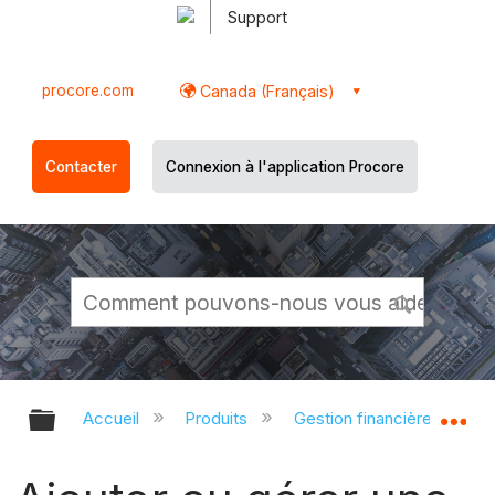
Support
procore.com
Canada (Français)
Contacter
Connexion à l'application Procore
Développer/réduire la hiérarchie g
Dé
Accueil
Produits
Gestion financière du porte