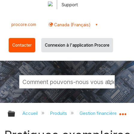
Support
procore.com
Canada (Français)
Contacter
Connexion à l'application Procore
Développer/réduire la hiérarchie g
Dé
Accueil
Produits
Gestion financière du porte