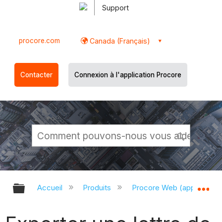
Support
procore.com
Canada (Français)
Contacter
Connexion à l'application Procore
Développer/réduire la hiérarchie g
Dé
Accueil
Produits
Procore Web (app.proco