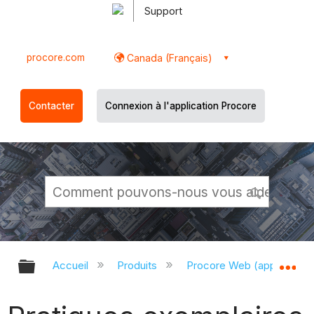
Support
procore.com
Canada (Français)
Contacter
Connexion à l'application Procore
Développer/réduire la hiérarchie g
Dé
Accueil
Produits
Procore Web (app.proco