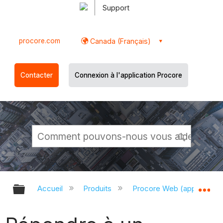
Support
procore.com
Canada (Français)
Contacter
Connexion à l'application Procore
Développer/réduire la hiérarchie g
Dé
Accueil
Produits
Procore Web (app.proco