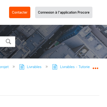
Contacter
Connexion à l'application Procore
projet
Livrables
Livrables - Tutoriels
Ex
Dév