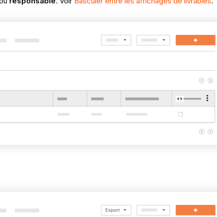
ou
responsable
. Voir
Basculer entre les affichages de livrables
.