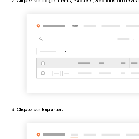
Cliquez sur l’onglet
Items
,
Paquets
,
Sections du devis
Cliquez sur
Exporter
.