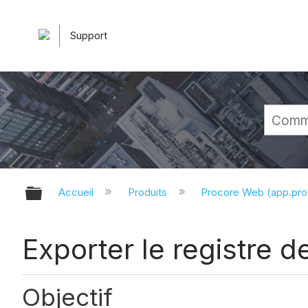
Support
Développer/réduire la hiérarchie 
Accueil
Produits
Procore Web (app.pr
Exporter le registre de
Objectif