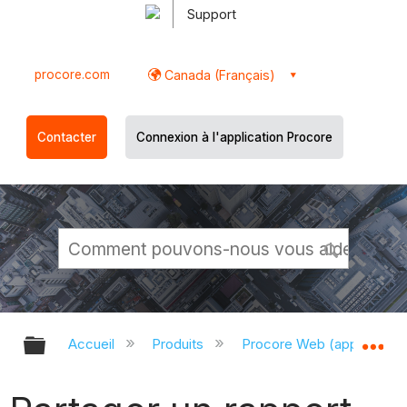
Support
procore.com
Canada (Français)
Contacter
Connexion à l'application Procore
Développer/réduire la hiérarchie g
Dé
Accueil
Produits
Procore Web (app.proco