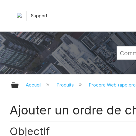
Support
Développer/réduire la hiérarchie 
Accueil
Produits
Procore Web (app.pr
Ajouter un ordre de 
Objectif