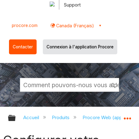
Support
procore.com
Canada (Français)
Contacter
Connexion à l'application Procore
Développer/réduire la hiérarchie g
Dé
Accueil
Produits
Procore Web (app.proco