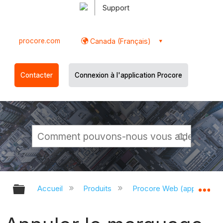
Support
procore.com
Canada (Français)
Contacter
Connexion à l'application Procore
Développer/réduire la hiérarchie g
Dé
Accueil
Produits
Procore Web (app.proco