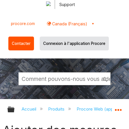
Support
procore.com
Canada (Français)
Contacter
Connexion à l'application Procore
Développer/réduire la hiérarchie g
Dé
Accueil
Produits
Procore Web (app.proco