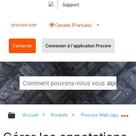
Support
procore.com
Canada (Français)
Contacter
Connexion à l'application Procore
Développer/réduire la hiérarchie g
Dé
Accueil
Produits
Procore Web (app.proco