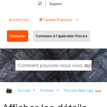
Support
procore.com
Canada (Français)
Contacter
Connexion à l'application Procore
Développer/réduire la hiérarchie g
Dé
Accueil
Produits
Procore Web (app.proco