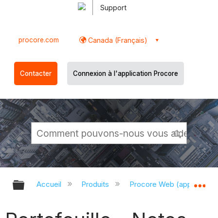
Support
procore.com
Canada (Français)
Contacter
Connexion à l'application Procore
Développer/réduire la hiérarchie g
Dé
Accueil
Produits
Procore Web (app.proco