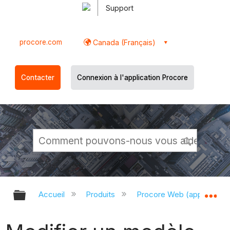
Support
procore.com
Canada (Français)
Contacter
Connexion à l'application Procore
Développer/réduire la hiérarchie g
Dé
Accueil
Produits
Procore Web (app.proco