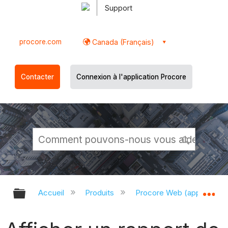
Support
procore.com
Canada (Français)
Contacter
Connexion à l'application Procore
Développer/réduire la hiérarchie g
Dé
Accueil
Produits
Procore Web (app.proco