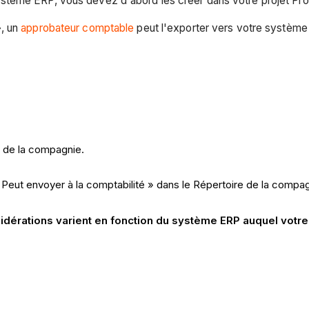
stème ERP, vous devez d'abord les créer dans votre projet Pr
», un
approbateur comptable
peut l'exporter vers votre système 
P de la compagnie.
 Peut envoyer à la comptabilité » dans le Répertoire de la compag
nsidérations varient en fonction du système ERP auquel votr