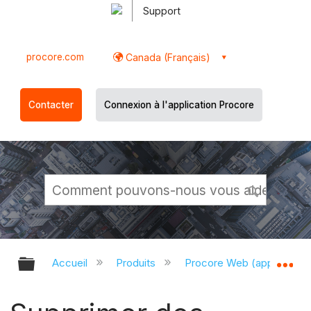
Support
procore.com
Canada (Français)
Contacter
Connexion à l'application Procore
Développer/réduire la hiérarchie g
Dé
Accueil
Produits
Procore Web (app.proco