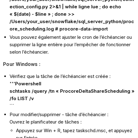
ection_config.py 2>&1 | while ligne lue ; do echo
« $(date) - $line » ; done >>
/Users/your_user/snowflake/sql_server_python/proc
ore_scheduling.log # procore-data-import
Vous pouvez également ajuster le cron de l’échéancier ou
supprimer la ligne entière pour l’empêcher de fonctionner
selon l’échéancier.
Pour Windows :
Vérifiez que la tâche de l’échéancier est créée :
'''Powershell
schtasks /query /tn « ProcoreDeltaShareScheduling »
/fo LIST /v
```
Pour modifier/supprimer - tâche d’échéancier :
Ouvrez le planificateur de tâches :
Appuyez sur Win + R, tapez taskschd.msc, et appuyez
sur Entrée.