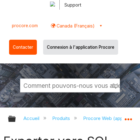
Support
procore.com
Canada (Français)
Contacter
Connexion à l'application Procore
Développer/réduire la hiérarchie g
Dé
Accueil
Produits
Procore Web (app.proco