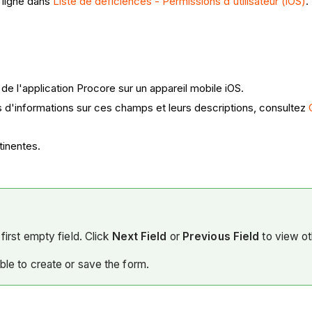
 ligne dans
Liste de déficiences - Permissions d'utilisateur (iOS)
.
e de l'application Procore sur un appareil mobile iOS.
s d'informations sur ces champs et leurs descriptions, consultez
tinentes.
first empty field. Click
Next Field
or
Previous Field
to view ot
able to create or save the form.