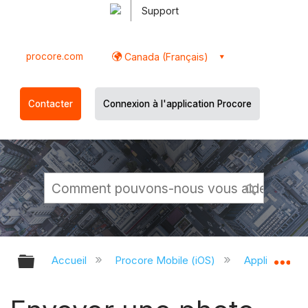
Support
procore.com
Canada (Français)
Contacter
Connexion à l'application Procore
Développer/réduire la hiérarchie g
Dé
Accueil
Procore Mobile (iOS)
Application P