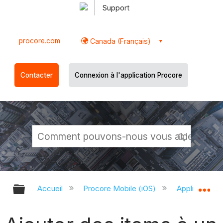
Support
procore.com
Canada (Français)
Contacter
Connexion à l'application Procore
Développer/réduire la hiérarchie g
Dé
Accueil
Procore Mobile (iOS)
Application P